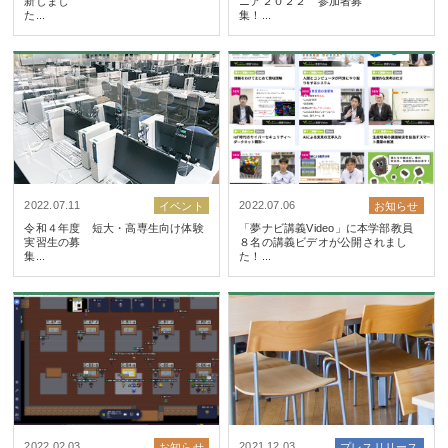
新しまし
ニア２０２２ 参加者募
た...
集！.
2022.07.11
2022.07.06
イベント
お知らせ
令和４年度 短大・高専生向け体験
「夢ナビ講義Video」に本学部教員
実習生の募
８名の講義ビデオが公開されまし
集...
た！..
2022.02.03
2021.12.03
お知らせ
プレスリリース