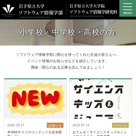
学部の概要
小学校・中学校・高校の方
学部の教育・研究
学部プロジェクト研究
キャンパスライフ
ソフトウェア情報学部に関心を持ってくれた生徒の皆さんへ、
進路・就職
イベント情報やお知らせなどを紹介しています。
興味・関心のある記事を読んでみましょう！
大学院
アクセス
資料請求・お問い合わせ
サイトマップ
学生専用サイト
2022.10.17
2022.07.11
お知らせ
イベント
本Webサイトのコンテンツを追加更
おでんせ！サイエンスキッズ＆ジュ