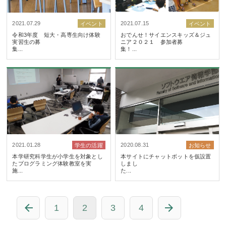
2021.07.29
2021.07.15
イベント
イベント
令和3年度 短大・高専生向け体験
おでんせ！サイエンスキッズ＆ジュ
実習生の募
ニア２０２１ 参加者募
集...
集！.
2021.01.28
2020.08.31
学生の活躍
お知らせ
本学研究科学生が小学生を対象とし
本サイトにチャットボットを仮設置
たプログラミング体験教室を実
しまし
施...
た.
1
2
3
4