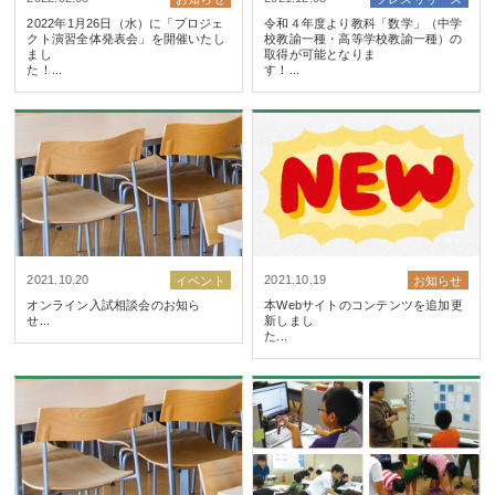
2022年1月26日（水）に「プロジェ
令和４年度より教科「数学」（中学
クト演習全体発表会」を開催いたし
校教諭一種・高等学校教諭一種）の
まし
取得が可能となりま
た！...
す！...
2021.10.20
2021.10.19
イベント
お知らせ
オンライン入試相談会のお知ら
本Webサイトのコンテンツを追加更
せ..
新しまし
た.