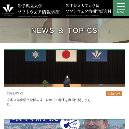
学部の概要
NEWS ＆ TOPICS
学部の教育・研究
学部プロジェクト研究
キャンパスライフ
進路・就職
大学院
アクセス
資料請求・お問い合わせ
2022.03.22
お知らせ
令和３年度学位記授与式・伝達式の様子を動画公開しまし
サイトマップ
た！...
学生専用サイト