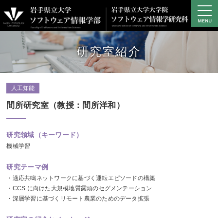
学部の概要
研究室紹介
学部の教育・研究
学部プロジェクト研究
キャンパスライフ
人工知能
進路・就職
間所研究室（教授：間所洋和）
大学院
研究領域（キーワード）
アクセス
機械学習
資料請求・お問い合わせ
研究テーマ例
サイトマップ
・適応共鳴ネットワークに基づく運転エピソードの構築
学生専用サイト
・CCS に向けた大規模地質露頭のセグメンテーション
・深層学習に基づくリモート農業のためのデータ拡張