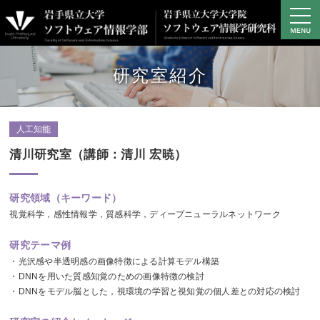
学部の概要
研究室紹介
学部の教育・研究
学部プロジェクト研究
キャンパスライフ
人工知能
進路・就職
清川研究室（講師：清川 宏暁）
大学院
研究領域（キーワード）
アクセス
視覚科学，感性情報学，質感科学，ディープニューラルネットワーク
資料請求・お問い合わせ
研究テーマ例
サイトマップ
・光沢感や半透明感の画像特徴による計算モデル構築
学生専用サイト
・DNNを用いた質感知覚のための画像特徴の検討
・DNNをモデル脳とした，視環境の学習と視知覚の個人差との対応の検討