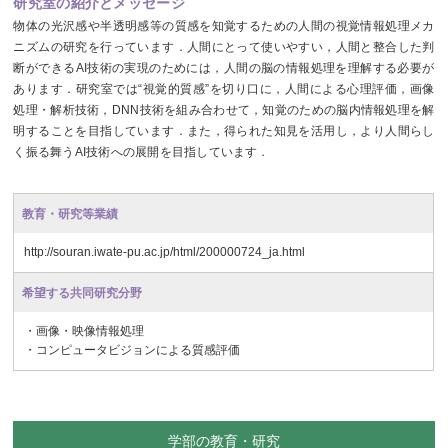
研究室の紹介とメッセージ
物体の光沢感や半透明感等の質感を知覚するための人間の視覚情報処理メカ
ニズムの研究を行っています．人間にとって使いやすい，人間と整合した判
断ができるAI技術の実現のためには，人間の脳の情報処理を理解する必要が
あります．研究室では“視覚的質感”を切り口に，人間による心理評価，画像
処理・解析技術，DNN技術を組み合わせて，知覚のための脳内情報処理を解
明することを目指しています．また，得られた知見を活用し，より人間らし
く振る舞うAI技術への展開を目指しています．
教育・研究等業績
http://souran.iwate-pu.ac.jp/html/200000724_ja.html
希望する共同研究分野
・画像・映像情報処理
・コンピュータビジョンによる質感評価
学部の教育・研究