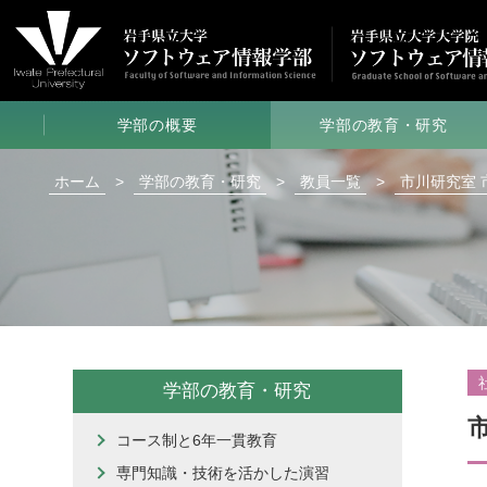
学部の概要
学部の教育・研究
学部長メッセージ
コース制と6年一貫教育
ホーム
>
学部の教育・研究
>
教員一覧
>
市川研究室 
学部の特色
専門知識・技術を活かした演習
学部のポリシー
ノートPC
必携化について
学部の入試制度
特色ある教育・研究活動
学校推薦型選抜
受験の手引き
教員一覧
取得できる資格
研究室
クローズアップ
学部の教育・研究
学生の活躍
学生
クローズアップ
コース制と6年一貫教育
学部生メッセージ
論文要旨
専門知識・技術を活かした演習