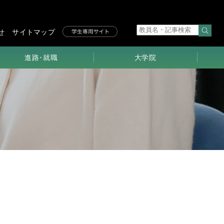
せ
サイトマップ
進路･就職
大学院
学生の進路
研究科長
メッセージ
就職指導
求める学生像
大学院進学
博士前期課程
卒業生・修了生
メッセージ
博士後期課程
入試･早期履修･
入学料免除
SPAとPBL
教育･
研究領域
大学院生
メッセージ
(前期)