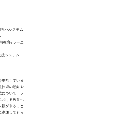
大学院生
メッセージ
(後期)
修了後の進路
可視化システム
ム
前教育eラーニ
支援システム
を重視していま
報技術の動向や
境について，フ
における教育へ
依頼が来ること
に参加してもら