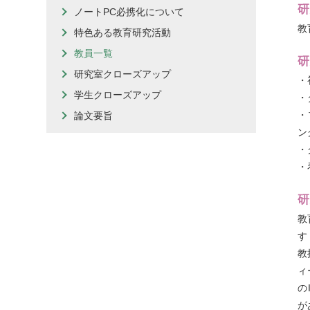
研
ノートPC必携化について
もっとよく知る
Q＆A
教
特色ある教育研究活動
ニュースレター
教員一覧
研
研究室クローズアップ
・
学生クローズアップ
・
・
論文要旨
ン
・
・
研
教
す
教
ィ
の
が