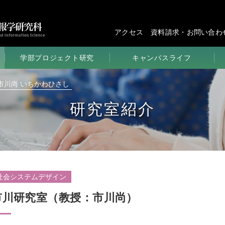
アクセス
資料請求・お問い合わ
学部プロジェクト研究
キャンパスライフ
学びの環境
市川尚 いちかわひさし
学生生活
研究室紹介
講義＆研究
部活＆サークル
学部のイベント
学年歴
社会システムデザイン
市川研究室（教授：市川尚）