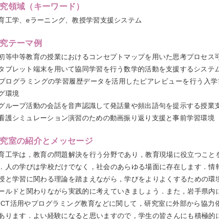
究領域（キーワード）
育工学、eラーニング、教授学習支援システム
究テーマ例
初等中等教育の授業におけるコンセプトマップを用いた思考プロセス
タブレット端末を用いて協同学習を行う数学的活動を支援するシステ
プログラミングの学習履歴データを活用したピアレビューを行う入学
グ環境
グループ活動の会話を音声認識して発話量や頻出語句を提示する授業
看護シミュレーション演習のための動画振り返り支援と事前学習環境
究室の紹介とメッセージ
育工学は，教育の問題解決を行う分野であり，教育現場に役立つこと
．人の学びは学校だけでなく，社会のあらゆる場面に存在します．情
授と学習に関わる理論を踏まえながら，学びをよりよくするための環
ールドと関わりながら実践的に考えていきましょう．また，岩手県内
ICT活用やプログラミング教育などに関して，研究室に外部から協力
あります．よい経験になると思いますので，学生の皆さんにも積極的