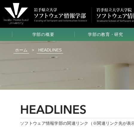
学部の概要
学部の教育・研究
学部長メッセージ
コース制と6年一貫教育
ホーム
>
HEADLINES
学部の特色
専門知識・技術を活かした演習
学部のポリシー
ノートPC
必携化について
学部の入試制度
特色ある教育・研究活動
学校推薦型選抜
受験の手引き
教員一覧
取得できる資格
研究室
クローズアップ
学生の活躍
学生
クローズアップ
ソフトウェア情報学部の関連リンク（※関連リンク先が表
学部生メッセージ
論文要旨