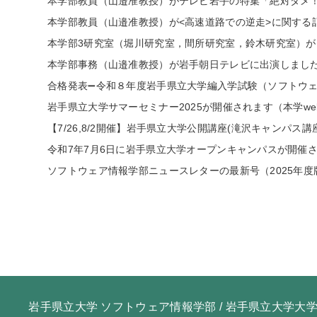
本学部教員（山邉准教授）がテレビ岩手の特集「絶対ダメ！飲
本学部教員（山邉准教授）が<高速道路での逆走>に関する記
本学部3研究室（堀川研究室，間所研究室，鈴木研究室）が「CEA
本学部事務（山邉准教授）が岩手朝日テレビに出演しました。（
合格発表➖令和８年度岩⼿県⽴⼤学編入学試験（ソフトウェア情報
岩手県立大学サマーセミナー2025が開催されます（本学web）2
【7/26,8/2開催】岩手県立大学公開講座(滝沢キャンパス講座)
令和7年7月6日に岩手県立大学オープンキャンパスが開催されま
ソフトウェア情報学部ニュースレターの最新号（2025年度版）
岩手県立大学 ソフトウェア情報学部 /
岩手県立大学大学