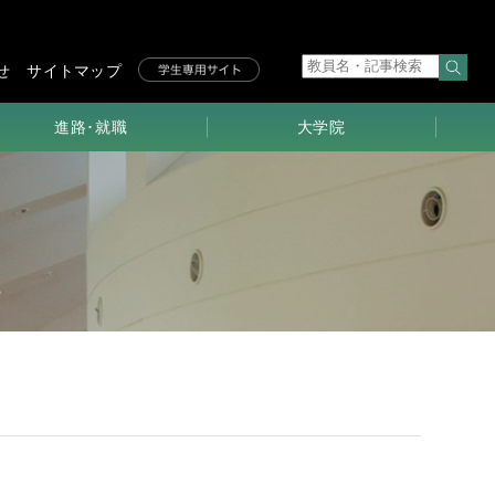
せ
サイトマップ
進路･就職
大学院
学生の進路
研究科長
メッセージ
就職指導
求める学生像
大学院進学
博士前期課程
卒業生・修了生
メッセージ
博士後期課程
入試･早期履修･
入学料免除
SPAとPBL
教育･
研究領域
大学院生
メッセージ
(前期)