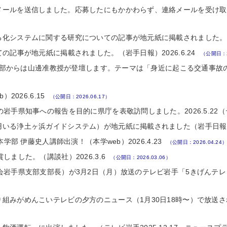
メールを送信しました。応募したにもかかわらず、連絡メールを受け取
システムに関する研究についての記事が地元紙に掲載されました。（岩手
記事が地元紙に掲載されました。（岩手日報）2026.6.24
（公開日：20
本学部からは山邊准教授が登壇します。テーマは「身近に起こる交通事故
026.6.15
（公開日：2026.06.17）
岩手県知事への報告を目的に県庁を表敬訪問しました。2026.5.22
る浄土ヶ浜ガイドシステム）が地元紙に掲載されました（岩手日報）20
部 伊藤史人講師出演！（本学web）2026.4.23
（公開日：2026.04.24
ました。（講談社）2026.3.6
（公開日：2026.03.06）
岩手県支部支部長）が3月2日（月）放送のテレビ岩手「5きげんテレビ」
がめんこいテレビの夕方のニュース（1月30日18時〜）で放送されます