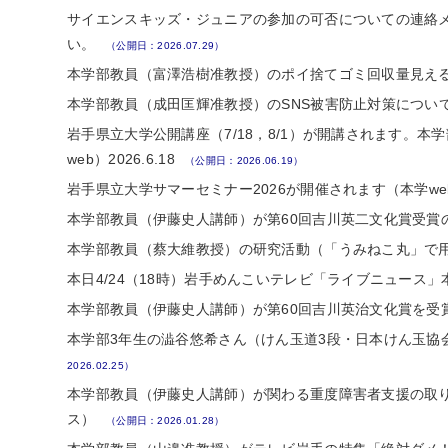
サイエンスキッズ・ジュニアの参加の可否についての連絡
もっとよく知る
Q＆A
い。
（公開日：2026.07.29）
ニュースレター
本学部教員（富澤浩樹准教授）のポイ捨てゴミ回収量見える化
本学部教員（成田匡輝准教授）のSNS被害防止対策についての
岩手県立大学公開講座（7/18，8/1）が開講されます。
web）2026.6.18
（公開日：2026.06.19）
岩手県立大学サマーセミナー2026が開催されます（本学web）2
本学部教員（伊藤史人講師）が第60回吉川英二文化賞受賞の
本学部教員（蔡大維教授）の研究活動（「うみねこ丸」で用い
本日4/24（18時）岩手めんこいテレビ「ライブニュース」本学
本学部教員（伊藤史人講師）が第60回吉川英治文化賞を受賞し
本学部3年生の澁谷悠希さん（けん玉道3段・日本けん玉協会
2026.02.25）
本学部教員（伊藤史人講師）が関わる重度障害者支援の取り組み
ス）
（公開日：2026.01.28）