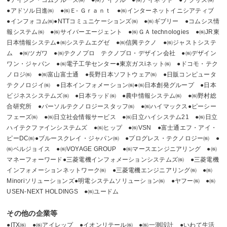
●アイシン・コムクルーズ㈱ ●㈱アイソル ●㈱アイネット ●アクサス㈱
●アドソル日進㈱ ●㈱Ｅ- Ｇｒａｎｔ ●㈱インターネットイニシアティブ
●インフォコム㈱●NTTコミュニケーションズ㈱ ●㈱ギブリー ●コムシス情
報システム㈱ ●㈱サイバーエージェント ●㈱ＧＡ technologies ●㈱JR東
日本情報システム●㈱システムエグゼ ●㈱信興テクノ ●㈱ジャストシステ
ム ●㈱ツガワ ●㈱テクノプロ テクノプロ・デザイン会社 ●㈱デザイン
ワン・ジャパン ●㈱電子工学センター●東京ガスiネット㈱ ●ドコモ・テク
ノロジ㈱ ●㈱富山富士通 ●長野日本ソフトウェア㈱ ●日販コンピュータ
テクノロジイ㈱ ●日本インフォメーション㈱●㈱日本創発グループ ●日本
ビジネスシステムズ㈱ ●日本ラッド㈱ ●農中情報システム㈱ ●㈱野村総
合研究所 ●パーソルテクノロジースタッフ㈱ ●㈱ハイマックス●ピーシー
フェーズ㈱ ●㈱日立社会情報サービス ●㈱日立ハイシステム21 ●㈱日立
ハイテクファインシステムズ ●㈱ヒップ ●㈱VSN ●富士通エフ・アイ・
ピーDC㈱●ブルースクレイ・ジャパン㈱ ●プログレス・テクノロジー㈱ ●
㈱ベルジョイス ●㈱VOYAGE GROUP ●㈱マースエンジニアリング ●㈱
マネーフォーワード●三菱電機インフォメーションシステムズ㈱ ●三菱電機
インフォメーションネットワーク㈱ ●三菱電機エンジニアリング㈱ ●㈱
Minoriソリューションズ●明電システムソリューション㈱ ●ヤフー㈱ ●㈱
USEN-NEXT HOLDINGS ●㈱ユードム
その他の企業等
●ITX㈱ ●㈱アイレップ ●イオンリテール㈱ ●㈱一測設計 ●いわて生活