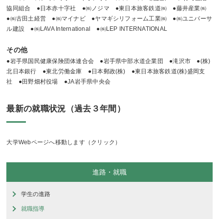
協同組合 ●日本赤十字社 ●㈱ノジマ ●東日本旅客鉄道㈱ ●藤井産業㈱
●㈱古田土経営 ●㈱マイナビ ●ヤマギシリフォーム工業㈱ ●㈱ユニバーサ
ル建設 ●㈱LAVA International ●㈱LEP INTERNATIONAL
その他
●岩手県国民健康保険団体連合会 ●岩手県中部水道企業団 ●滝沢市 ●(株)
北日本銀行 ●東北労働金庫 ●日本郵政(株) ●東日本旅客鉄道(株)盛岡支
社 ●田野畑村役場 ●JA岩手県中央会
最新の就職状況（過去３年間）
大学Webページへ移動します（クリック）
進路・就職
学生の進路
就職指導