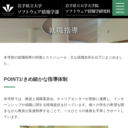
学部の概要
就職指導
学部の教育・研究
学部プロジェクト研究
キャンパスライフ
本学部の就職指導の特徴とスケジュール，主な就職先等を以下にまとめまし
進路・就職
た。
大学院
POINT1/きめ細かな指導体制
アクセス
資料請求・お問い合わせ
本学部では、教員と就職委員会、キャリアセンターが密接に連携し、インタ
サイトマップ
ーンシップや就職に関する情報提供を行っています。個々の学生の希望を聞
学生専用サイト
きながら教員が直接指導することで、一人ひとりの進路を手厚くサポートし
ています。