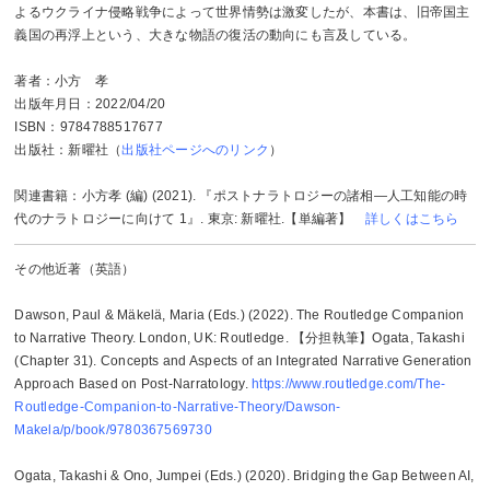
よるウクライナ侵略戦争によって世界情勢は激変したが、本書は、旧帝国主
義国の再浮上という、大きな物語の復活の動向にも言及している。
著者：小方 孝
出版年月日：2022/04/20
ISBN：9784788517677
出版社：新曜社（
出版社ページへのリンク
）
関連書籍：小方孝 (編) (2021). 『ポストナラトロジーの諸相―人工知能の時
代のナラトロジーに向けて 1』. 東京: 新曜社.【単編著】
詳しくはこちら
その他近著（英語）
Dawson, Paul & Mäkelä, Maria (Eds.) (2022). The Routledge Companion
to Narrative Theory. London, UK: Routledge. 【分担執筆】Ogata, Takashi
(Chapter 31). Concepts and Aspects of an Integrated Narrative Generation
Approach Based on Post-Narratology.
https://www.routledge.com/The-
Routledge-Companion-to-Narrative-Theory/Dawson-
Makela/p/book/9780367569730
Ogata, Takashi & Ono, Jumpei (Eds.) (2020). Bridging the Gap Between AI,