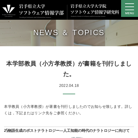
学部の概要
NEWS ＆ TOPICS
学部の教育・研究
学部プロジェクト研究
キャンパスライフ
進路・就職
本学部教員（小方孝教授）が書籍を刊行しまし
大学院
た。
2022.04.18
アクセス
資料請求・お問い合わせ
本学教員（小方孝教授）が著書を刊行しましたのでお知らせ致します。詳し
サイトマップ
くは，下記またはリンク先をご参照ください。
学生専用サイト
『物語生成のポストナラトロジー―人工知能の時代のナラトロジーに向けて 2』