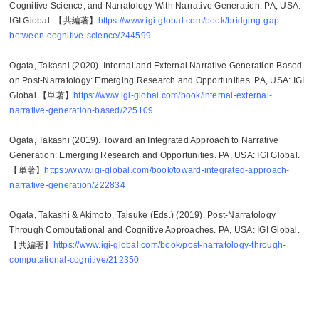
Cognitive Science, and Narratology With Narrative Generation. PA, USA:
IGI Global. 【共編著】
https://www.igi-global.com/book/bridging-gap-
between-cognitive-science/244599
Ogata, Takashi (2020). Internal and External Narrative Generation Based
on Post-Narratology: Emerging Research and Opportunities. PA, USA: IGI
Global.【単著】
https://www.igi-global.com/book/internal-external-
narrative-generation-based/225109
Ogata, Takashi (2019). Toward an Integrated Approach to Narrative
Generation: Emerging Research and Opportunities. PA, USA: IGI Global.
【単著】
https://www.igi-global.com/book/toward-integrated-approach-
narrative-generation/222834
Ogata, Takashi & Akimoto, Taisuke (Eds.) (2019). Post-Narratology
Through Computational and Cognitive Approaches. PA, USA: IGI Global.
【共編著】
https://www.igi-global.com/book/post-narratology-through-
computational-cognitive/212350