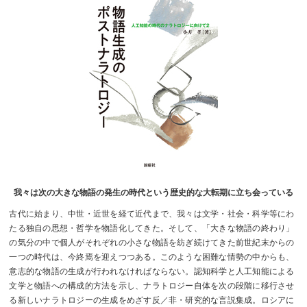
我々は次の大きな物語の発生の時代という歴史的な大転期に立ち会っている
古代に始まり、中世・近世を経て近代まで、我々は文学・社会・科学等にわ
たる独自の思想・哲学を物語化してきた。そして、「大きな物語の終わり」
の気分の中で個人がそれぞれの小さな物語を紡ぎ続けてきた前世紀末からの
一つの時代は、今終焉を迎えつつある。このような困難な情勢の中からも、
意志的な物語の生成が行われなければならない。認知科学と人工知能による
文学と物語への構成的方法を示し、ナラトロジー自体を次の段階に移行させ
る新しいナラトロジーの生成をめざす反／非・研究的な言説集成。ロシアに