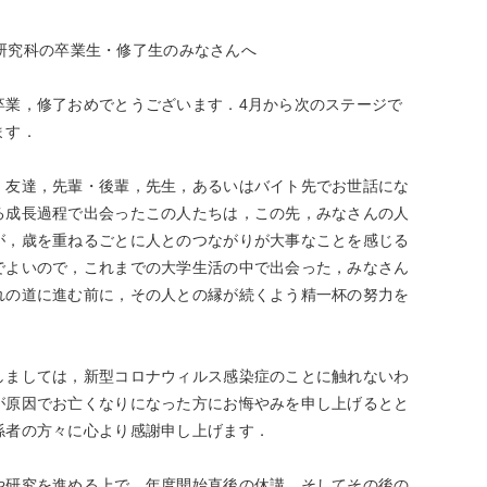
大学院生
メッセージ
(後期)
研究科の卒業生・修了生のみなさんへ
修了後の進路
業，修了おめでとうございます．4月から次のステージで
ます．
友達，先輩・後輩，先生，あるいはバイト先でお世話にな
る成長過程で出会ったこの人たちは，この先，みなさんの人
が，歳を重ねるごとに人とのつながりが大事なことを感じる
でよいので，これまでの大学生活の中で出会った，みなさん
れの道に進む前に，その人との縁が続くよう精一杯の努力を
ましては，新型コロナウィルス感染症のことに触れないわ
が原因でお亡くなりになった方にお悔やみを申し上げるとと
係者の方々に心より感謝申し上げます．
研究を進める上で，年度開始直後の休講，そしてその後の