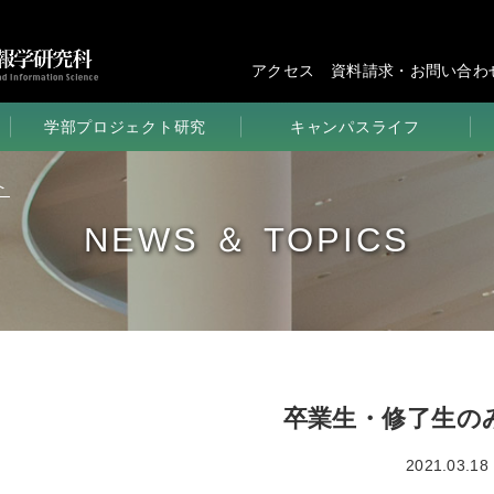
アクセス
資料請求・お問い合わ
学部プロジェクト研究
キャンパスライフ
学びの環境
へ
学生生活
NEWS ＆ TOPICS
講義＆研究
部活＆サークル
学部のイベント
学年歴
卒業生・修了生の
2021.03.18