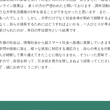
ンライン授業は， 多くの方が戸惑われたと聞いております．課外活動
うな大学生活最後の1年を送ることができなかったと思います．また
あったでしょう．しかし，大学だけでなく社会全体が初めて経験する
なく，自らが成長するためにはどうすればよいかを，一人ひとりが考
挙げられたのが，本日の学位授与という結果です．
後の社会は，情報社会から超スマート社会へ急激に発展していきます
学問や技術に加え，様々な状況に対応する適応力と，自らの考えを行
んが経験して乗り越えてきたことに他なりません．そういった意味で
すので，自信を持って，引き続き努力を惜しまぬよう頑張ってくださ
了，誠におめでとうございます．