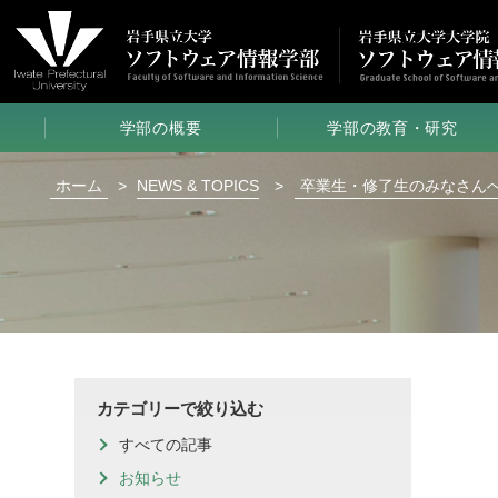
学部の概要
学部の教育・研究
学部長メッセージ
コース制と6年一貫教育
ホーム
>
NEWS & TOPICS
>
卒業生・修了生のみなさん
学部の特色
専門知識・技術を活かした演習
学部のポリシー
ノートPC
必携化について
学部の入試制度
特色ある教育・研究活動
学校推薦型選抜
受験の手引き
教員一覧
取得できる資格
研究室
クローズアップ
カテゴリーで絞り込む
学生の活躍
学生
クローズアップ
すべての記事
学部生メッセージ
論文要旨
お知らせ