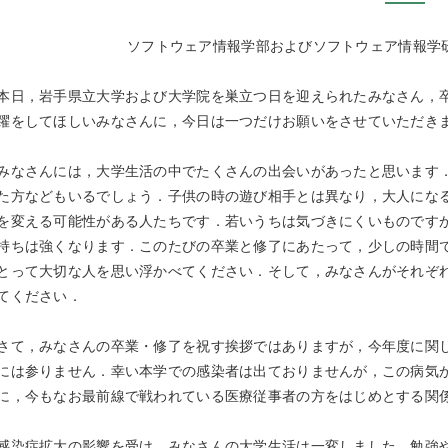
ソフトウェア情報学部およびソフトウェア情報学
日，岩手県立大学および大学院を巣立つ日を迎えられたみなさん，卒
躍をしてほしいみなさんに，今日は一つだけお願いをさせていただき
なさんには，大学生活の中でたくさんの出会いがあったと思います．
た方などもいるでしょう．子供の時の遊び相手とは異なり，大人にな
を変える可能性がある人たちです．若いうちは気づきにくいものです
持ちは強くなります．このたびの卒業と修了にあたって，少しの時間
とって大切な人を思い浮かべてください．そして，みなさんがそれぞ
てください．
て，みなさんの卒業・修了を祝す挨拶ではありますが，今年度に関し
には参りません．幸い本学での感染者は出ておりませんが，この病気
に，今もなお最前線で戦われている医療従事者の方をはじめとする関
染症拡大の影響を受け，みなさんの大学生活は一変しました．勉強や