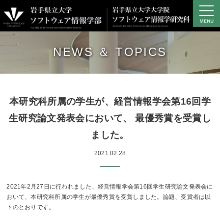
学部の概要
NEWS ＆ TOPICS
学部の教育・研究
学部プロジェクト研究
キャンパスライフ
進路・就職
本研究科所属の学生が、経営情報学会第16回学
大学院
生研究論文発表会において、 最優秀賞を受賞し
ました。
アクセス
2021.02.28
資料請求・お問い合わせ
サイトマップ
学生専用サイト
2021年2月27日に行われました、経営情報学会第16回学生研究論文発表会に
おいて、本研究科所属の学生が最優秀賞を受賞しました。論題、受賞者は以
下のとおりです。