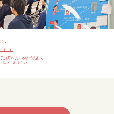
ました
設しました
成長分野を支える情報技術人
」に採択されました