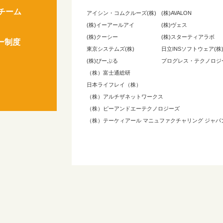
チーム
アイシン・コムクルーズ(株)
(株)AVALON
(株)イーアールアイ
(株)ヴェス
(株)クーシー
(株)スターティアラボ
ー制度
東京システムズ(株)
日立INSソフトウェア(株
(株)ぴーぷる
プログレス・テクノロジー
（株）富士通総研
日本ライフレイ（株）
（株）アルチザネットワークス
（株）ピーアンドエーテクノロジーズ
（株）テーケィアール マニュファクチャリング ジャパ