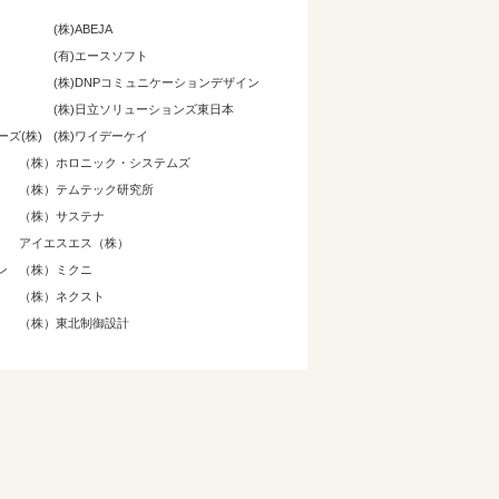
(株)ABEJA
(有)エースソフト
(株)DNPコミュニケーションデザイン
)
(株)日立ソリューションズ東日本
ズ(株)
(株)ワイデーケイ
（株）ホロニック・システムズ
（株）テムテック研究所
（株）サステナ
アイエスエス（株）
ン
（株）ミクニ
（株）ネクスト
（株）東北制御設計