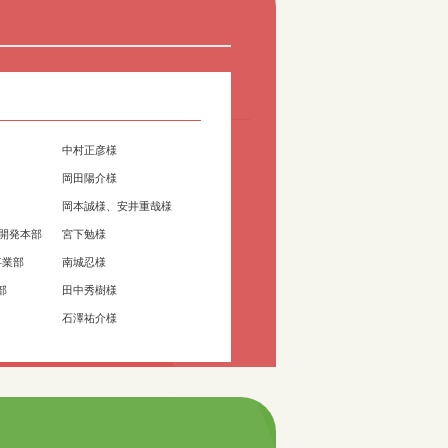
中村正彦様
岡田陽介様
岡本誠様、安井重哉様
・開発本部
宮下勉様
事業部
南城忍様
部
田中秀樹様
石澤祐介様