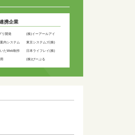
連携企業
プリ開発
(株)イーアールアイ
案内システム
東京システムズ(株)
いたWeb制作
日本ライフレイ(株)
用
(株)ぴーぷる