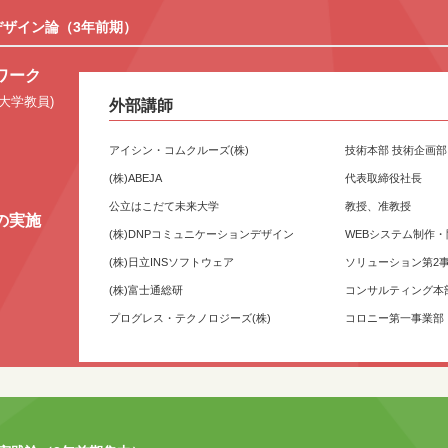
デザイン論（3年前期）
ワーク
大学教員)
外部講師
アイシン・コムクルーズ(株)
技術本部 技術企画部
(株)ABEJA
代表取締役社長
公立はこだて未来大学
教授、准教授
の実施
(株)DNPコミュニケーションデザイン
WEBシステム制作
(株)日立INSソフトウェア
ソリューション第2
(株)富士通総研
コンサルティング本
プログレス・テクノロジーズ(株)
コロニー第一事業部