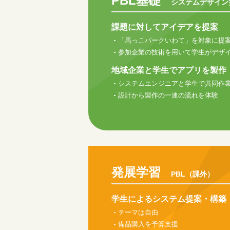
PBL基礎
システムデザイン
課題に対してアイデアを提案
「馬っこパークいわて」を対象に提
参加企業の技術を用いて学生がデザ
地域企業と学生でアプリを製作
システムエンジニアと学生で共同作
設計から製作の一連の流れを体験
発展学習
PBL（課外）
学生によるシステム提案・構築
テーマは自由
備品購入を予算支援