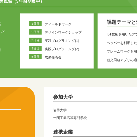
実践論（3年前期集中）
課題テーマと
案
1日目
フィールドワーク
イン
2日目
デザインワークショップ
IoT技術を用いたア
3日目
実践プログラミング(1)
ペッパーを利用した
4日目
実践プログラミング(2)
業
フレームワークを用
5日目
成果発表会
観光周遊アプリの適
参加大学
岩手大学
一関工業高等専門学校
連携企業