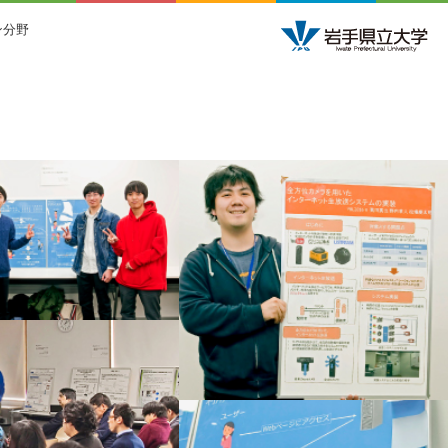
ン分野
npit BizSysD